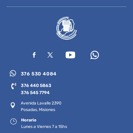

376 530 4084

376 440 5863
376 545 7794
Avenida Lavalle 2390

Posadas, Misiones
Horario
}
Lunes a Viernes 7 a 15hs