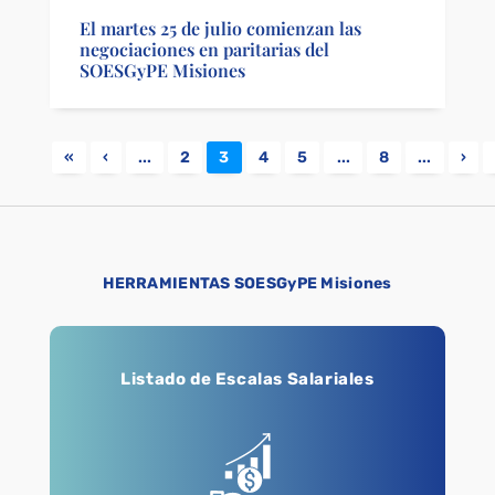
El martes 25 de julio comienzan las
negociaciones en paritarias del
SOESGyPE Misiones
«
‹
...
2
3
4
5
...
8
...
›
HERRAMIENTAS SOESGyPE Misiones
Listado de Escalas Salariales