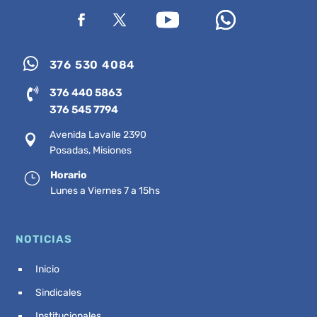

376 530 4084

376 440 5863
376 545 7794
Avenida Lavalle 2390

Posadas, Misiones
Horario
}
Lunes a Viernes 7 a 15hs
NOTICIAS
Inicio
^
Sindicales
^
Institucionales
^