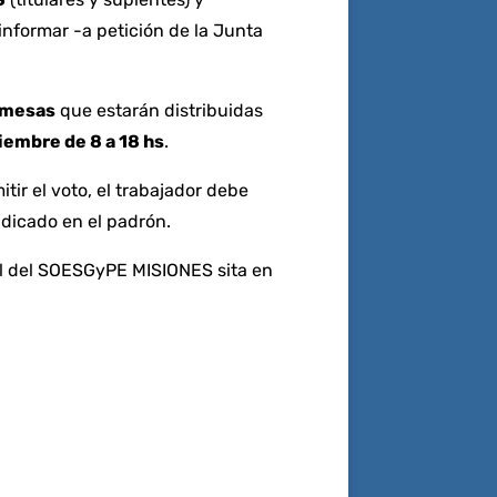
b
r
A
a
Li
informar -a petición de la Junta
o
p
m
n
o
p
k
k
 mesas
que estarán distribuidas
iembre de 8 a 18 hs
.
ir el voto, el trabajador debe
dicado en el padrón.
cal del SOESGyPE MISIONES sita en