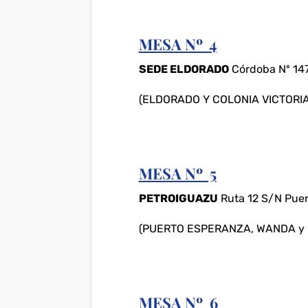
MESA Nº 4
SEDE ELDORADO
Córdoba Nº 147
(ELDORADO Y COLONIA VICTORIA
MESA Nº 5
PETROIGUAZU
Ruta 12 S/N Pue
(PUERTO ESPERANZA, WANDA y 
MESA Nº 6