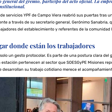
general del gremio, participó del acto oficial. La empr
nstitucional.
n de servicios YPF de Campo Viera reabrió sus puertas tras u
e a través de su secretario general, Gerónimo Sanabria, qu
abajadores del establecimiento y referentes de la comunidad l
ugar donde están los trabajadores
solo un gesto protocolar. Es parte de una postura clara del 
sa estación pertenecen al sector que SOESGyPE Misiones rep
e desarrollan su trabajo cotidiano merece el acompañamiento