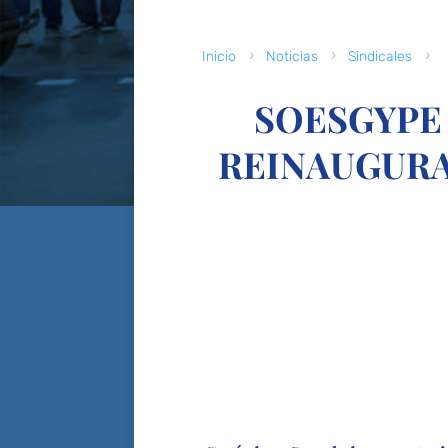
5
5
5
Inicio
Noticias
Sindicales
SOESGYPE 
REINAUGURA