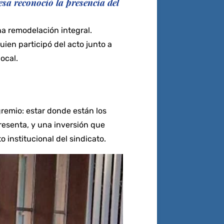
e
te
s
gr
l
y
esa reconoció la presencia del
b
r
A
a
Li
na remodelación integral.
o
p
m
n
ien participó del acto junto a
o
p
k
ocal.
k
gremio: estar donde están los
resenta, y una inversión que
 institucional del sindicato.