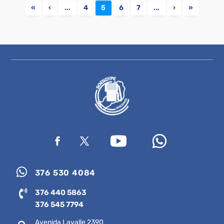
«
‹
...
4
5
6
7
...
›
»

376 530 4084

376 440 5863
376 545 7794
Avenida Lavalle 2390