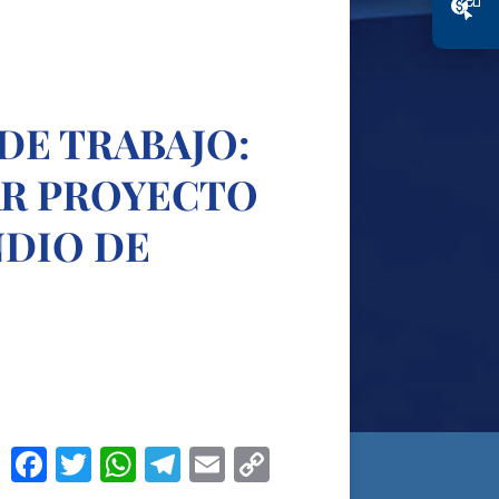
DE TRABAJO:
AR PROYECTO
NDIO DE
F
T
W
T
E
C