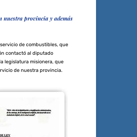
a
w
h
el
m
o
c
it
at
e
ai
p
e
te
s
gr
l
y
en nuestra provincia y además
b
r
A
a
Li
o
p
m
n
oservicio de combustibles, que
o
p
k
zón contactó al diputado
k
a legislatura misionera, que
vicio de nuestra provincia.